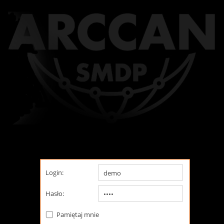
Login:
Hasło:
Pamiętaj mnie